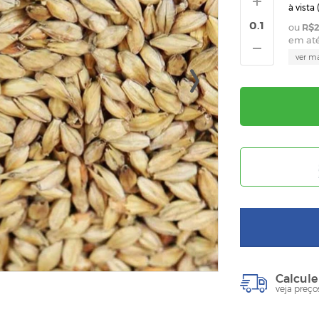
à vista 
R$2
em at
ver m
Calcule
veja preço