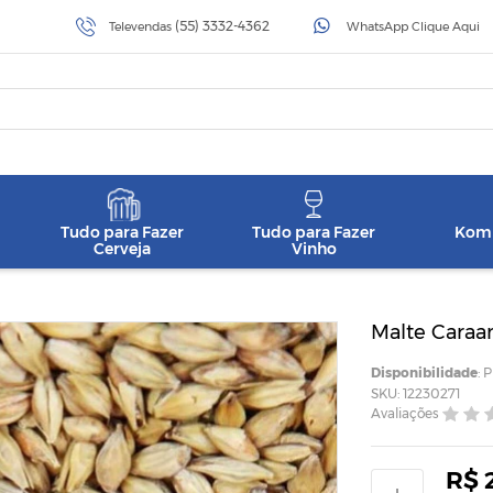
(55) 3332-4362
Televendas
WhatsApp Clique Aqui
Tudo para Fazer
Tudo para Fazer
Komb
Cerveja
Vinho
Malte Cara
Disponibilidade
: 
SKU: 12230271
Avaliações
R$ 