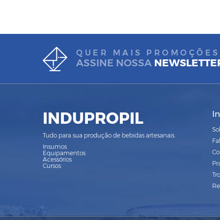
QUER MAIS PROMOÇÕES
ASSINE NOSSA
NEWSLETTE
INDUPROPIL
I
So
Tudo para sua produção de bebidas artesanais.
Fa
Insumos
Co
Equipamentos
Acessórios
Pr
Cursos
Tr
Re