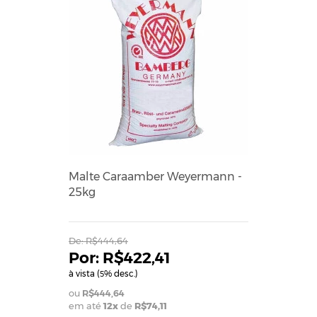
Malte Caraamber Weyermann -
25kg
De:
R$444,64
R$422,41
à vista (
% desc.)
5
R$444,64
em até
12x
de
R$74,11