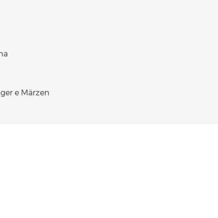
ma
ager e Märzen