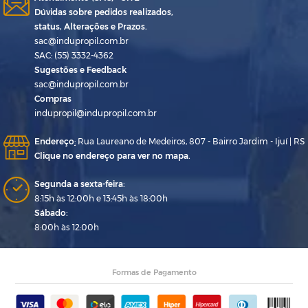
Dúvidas sobre pedidos realizados,
status, Alterações e Prazos.
sac@indupropil.com.br
SAC: (55) 3332-4362
Sugestões e Feedback
sac@indupropil.com.br
Compras
indupropil@indupropil.com.br
Endereço
:
Rua Laureano de Medeiros, 807 - Bairro Jardim - Ijuí | RS
Clique no endereço para ver no mapa.
Segunda a sexta-feira:
8:15h às 12:00h e 13:45h às 18:00h
Sábado:
8:00h às 12:00h
Formas de Pagamento