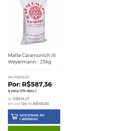
Malte Caramunich III
Weyermann - 25kg
De:
R$618,27
R$587,36
à vista (
% desc.)
5
R$618,27
em até
12x
de
R$103,05
ADICIONAR AO
CARRINHO