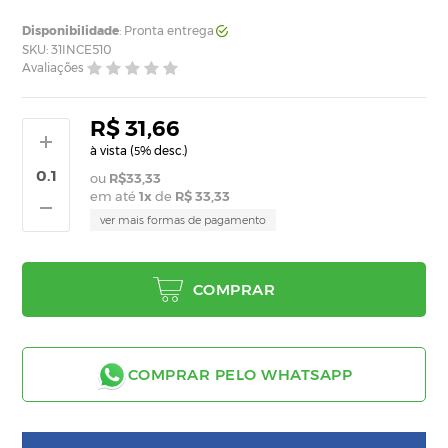
Disponibilidade
: Pronta entrega
SKU: 31INCE510
Avaliações
R$ 31,66
à vista (
% desc.)
5
R$33,33
em até
1
x
de
R$ 33,33
ver mais formas de pagamento
COMPRAR
COMPRAR PELO WHATSAPP