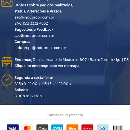
Dúvidas sobre pedidos realizados,
status, Alterações e Prazos.
sac@indupropil.com.br
SAC: (55) 3332-4362
Sugestões e Feedback
sac@indupropil.com.br
Compras
indupropil@indupropil.com.br
Endereço
:
Rua Laureano de Medeiros, 807 - Bairro Jardim - Ijuí | RS
Clique no endereço para ver no mapa.
Segunda a sexta-feira:
8:15h às 12:00h e 13:45h às 18:00h
Sábado:
8:00h às 12:00h
Formas de Pagamento