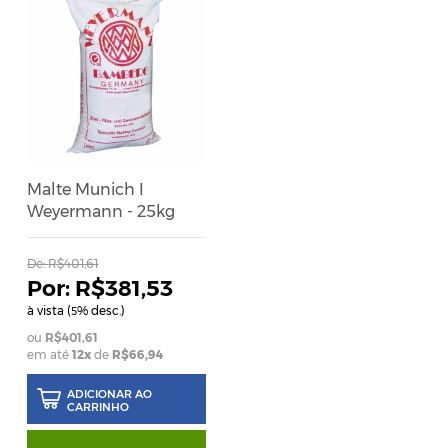
Malte Munich I
Weyermann - 25kg
De:
R$401,61
R$381,53
à vista (
% desc.)
5
R$401,61
em até
12x
de
R$66,94
ADICIONAR AO
CARRINHO