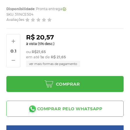
Disponibilidade
: Pronta entrega
SKU: 31INCE504
Avaliações
R$ 20,57
à vista (
% desc.)
5
R$21,65
em até
1
x
de
R$ 21,65
ver mais formas de pagamento
COMPRAR
COMPRAR PELO WHATSAPP