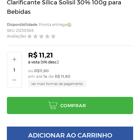
Clarificante Sílica Solisil 30% 100g para
Bebidas
Disponibilidade
: Pronta entrega
SKU: 21230368
Avaliações
R$ 11,21
à vista (
% desc.)
5
R$11,80
em até
1
x
de
R$ 11,80
ver mais formas de pagamento
COMPRAR
ADICIONAR AO CARRINHO