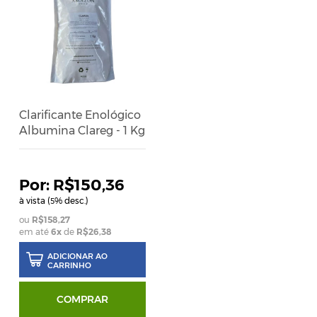
Clarificante Enológico
Albumina Clareg - 1 Kg
R$150,36
à vista (
% desc.)
5
R$158,27
em até
6
x
de
R$26,38
ADICIONAR AO
CARRINHO
COMPRAR