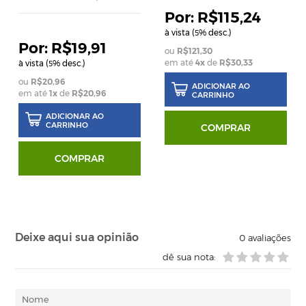
R$115,24
à vista (
% desc.)
5
R$19,91
R$121,30
em até
4
x
de
R$30,33
à vista (
% desc.)
5
R$20,96
ADICIONAR AO
em até
1
x
de
R$20,96
CARRINHO
ADICIONAR AO
CARRINHO
COMPRAR
COMPRAR
Deixe aqui sua opinião
0
avaliações
dê sua nota: