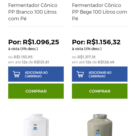
Fermentador Cônico
Fermentador Cônico
PP Branco 100 Litros
PP Bege 100 Litros com
com Pé
Pé
R$1.096,25
R$1.156,32
à vista (
% desc.)
à vista (
% desc.)
5
5
R$1.153,95
R$1.217,18
em até
12
x
de
R$121,81
em até
12
x
de
R$128,49
ADICIONAR AO
ADICIONAR AO
CARRINHO
CARRINHO
COMPRAR
COMPRAR