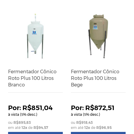
Fermentador Cônico
Fermentador Cônico
Roto Plus 100 Litros
Roto Plus 100 Litros
Branco
Bege
R$851,04
R$872,51
à vista (
% desc.)
à vista (
% desc.)
5
5
R$895,83
R$918,43
em até
12
x
de
R$94,57
em até
12
x
de
R$96,95