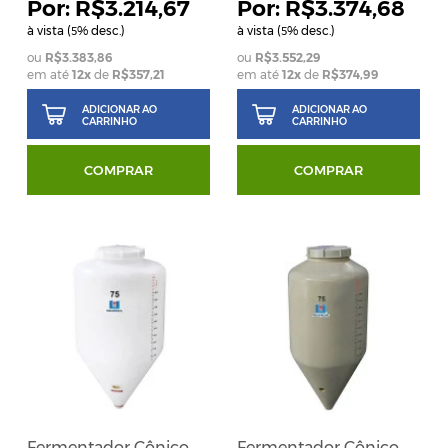
R$3.214,67
R$3.374,68
à vista (
% desc.)
à vista (
% desc.)
5
5
R$3.383,86
R$3.552,29
em até
12
x
de
R$357,21
em até
12
x
de
R$374,99
ADICIONAR AO
ADICIONAR AO
CARRINHO
CARRINHO
COMPRAR
COMPRAR
Fermentador Cônico
Fermentador Cônico