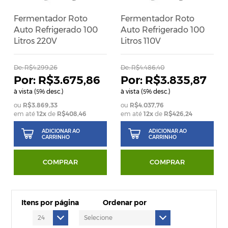
Fermentador Roto
Fermentador Roto
Auto Refrigerado 100
Auto Refrigerado 100
Litros 220V
Litros 110V
De:
R$4.299,26
De:
R$4.486,40
R$3.675,86
R$3.835,87
à vista (
% desc.)
à vista (
% desc.)
5
5
R$3.869,33
R$4.037,76
em até
12
x
de
R$408,46
em até
12
x
de
R$426,24
ADICIONAR AO
ADICIONAR AO
CARRINHO
CARRINHO
COMPRAR
COMPRAR
Itens por página
Ordenar por