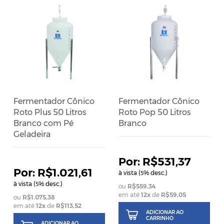
Fermentador Cônico
Fermentador Cônico
Roto Plus 50 Litros
Roto Pop 50 Litros
Branco com Pé
Branco
Geladeira
R$531,37
R$1.021,61
à vista (
% desc.)
5
à vista (
% desc.)
5
R$559,34
em até
12
x
de
R$59,05
R$1.075,38
em até
12
x
de
R$113,52
ADICIONAR AO
CARRINHO
ADICIONAR AO