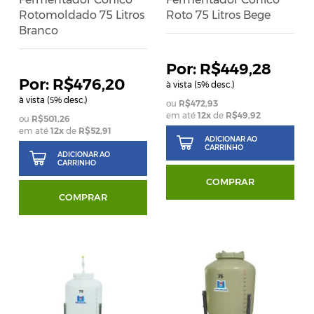
Rotomoldado 75 Litros
Roto 75 Litros Bege
Branco
R$449,28
R$476,20
à vista (
% desc.)
5
à vista (
% desc.)
5
R$472,93
em até
12
x
de
R$49,92
R$501,26
em até
12
x
de
R$52,91
ADICIONAR AO
CARRINHO
ADICIONAR AO
CARRINHO
COMPRAR
COMPRAR