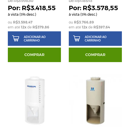
De:
R$3.998,30
De:
R$4.185,43
R$3.418,55
R$3.578,55
à vista (
% desc.)
à vista (
% desc.)
5
5
R$3.598,47
R$3.766,89
em até
12
x
de
R$379,86
em até
12
x
de
R$397,64
ADICIONAR AO
ADICIONAR AO
CARRINHO
CARRINHO
COMPRAR
COMPRAR