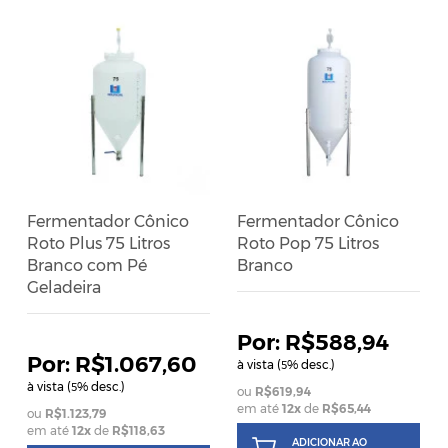
Fermentador Cônico
Fermentador Cônico
Roto Plus 75 Litros
Roto Pop 75 Litros
Branco com Pé
Branco
Geladeira
R$588,94
R$1.067,60
à vista (
% desc.)
5
à vista (
% desc.)
5
R$619,94
em até
12
x
de
R$65,44
R$1.123,79
em até
12
x
de
R$118,63
ADICIONAR AO