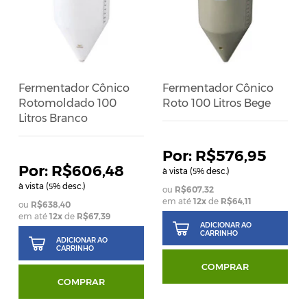
Fermentador Cônico
Fermentador Cônico
Rotomoldado 100
Roto 100 Litros Bege
Litros Branco
R$576,95
R$606,48
à vista (
% desc.)
5
à vista (
% desc.)
5
R$607,32
em até
12
x
de
R$64,11
R$638,40
em até
12
x
de
R$67,39
ADICIONAR AO
CARRINHO
ADICIONAR AO
CARRINHO
COMPRAR
COMPRAR