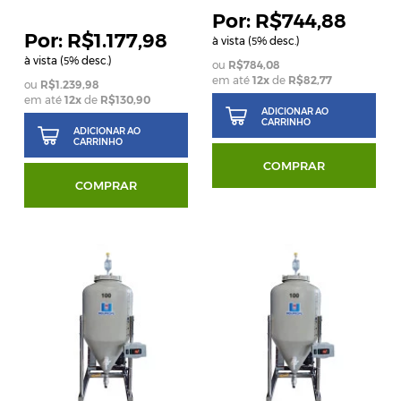
R$744,88
R$1.177,98
à vista (
% desc.)
5
à vista (
% desc.)
5
R$784,08
em até
12
x
de
R$82,77
R$1.239,98
em até
12
x
de
R$130,90
ADICIONAR AO
CARRINHO
ADICIONAR AO
CARRINHO
COMPRAR
COMPRAR