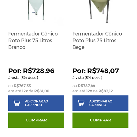
Fermentador Cônico
Fermentador Cônico
Roto Plus 75 Litros
Roto Plus 75 Litros
Branco
Bege
R$728,96
R$748,07
à vista (
% desc.)
à vista (
% desc.)
5
5
R$767,33
R$787,44
em até
12
x
de
R$81,00
em até
12
x
de
R$83,12
ADICIONAR AO
ADICIONAR AO
CARRINHO
CARRINHO
COMPRAR
COMPRAR